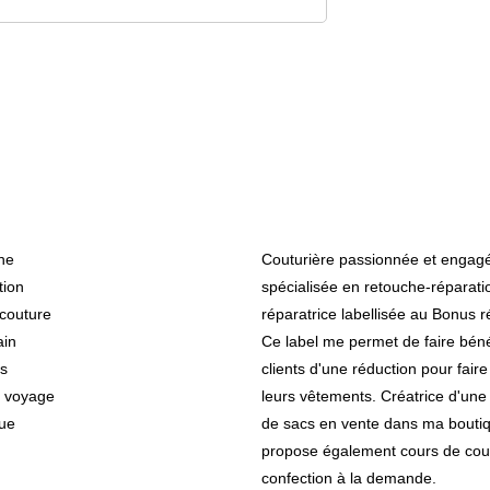
ries
A propos de
he
Couturière passionnée et engagé
tion
spécialisée en retouche-réparatio
couture
réparatrice labellisée au Bonus r
ain
Ce label me permet de faire béné
s
clients d'une réduction pour faire
e voyage
leurs vêtements. Créatrice d'une 
ue
de sacs en vente dans ma boutiq
propose également cours de cou
confection à la demande.