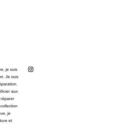
Suivez-moi
e, je suis
n. Je suis
éparation.
ficier aux
 réparer
collection
ue, je
ture et