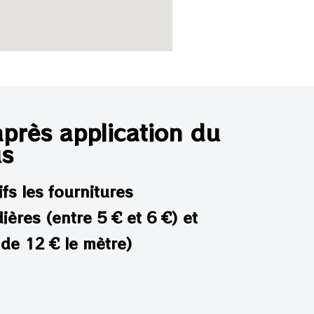
après application du
s
ifs les fournitures
ières (entre 5 € et 6 €) et
 de 12 € le mètre)