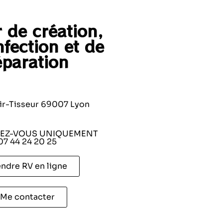
r de création,
fection et de
éparation
air-Tisseur 69007 Lyon
DEZ-VOUS UNIQUEMENT
07 44 24 20 25
ndre RV en ligne
Me contacter