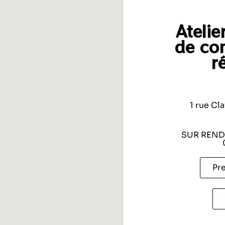
Atelie
de con
r
1 rue Cl
SUR REN
Pre