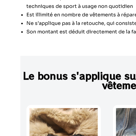
techniques de sport à usage non quotidien
Est illimité en nombre de vêtements à répar
Ne s’applique pas à la retouche, qui consiste 
Son montant est déduit directement de la f
Le bonus s'applique su
vêteme