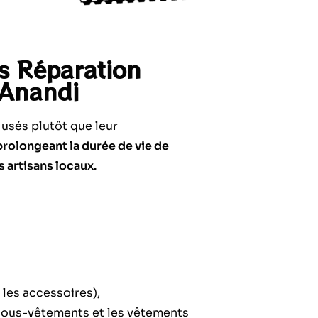
s Réparation
 Anandi
 usés plutôt que leur
prolongeant la durée de vie de
s artisans locaux.
les accessoires),
 sous-vêtements et les vêtements