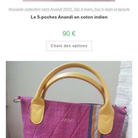
Nouvelle collection sacs Anandi 2022
,
Sac à main
,
Sac à main et épaule
Le 5-poches Anandi en coton indien
90
€
Choix des options