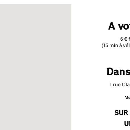
A vo
5 € 
(15 min à v
Dans
1 rue Cl
Mé
SUR
U