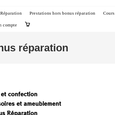
 Réparation
Prestations hors bonus réparation
Cours
n compte
0
nus réparation
et confection
soires et ameublement
us Réparation