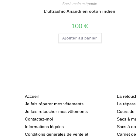
Sac à main et épaule
L’ultrachic Anandi en coton indien
100
€
Ajouter au panier
Informations
Catégo
Accueil
La retouc
Je fais réparer mes vêtements
La répara
Je fais retoucher mes vêtements
Cours de 
Contactez-moi
Sacs à m
Informations légales
Sacs à do
Conditions générales de vente et
Carnet d