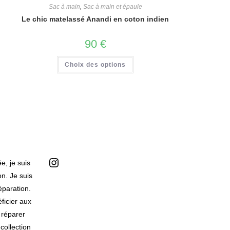
Sac à main
,
Sac à main et épaule
Le chic matelassé Anandi en coton indien
90
€
Choix des options
Suivez-moi
e, je suis
n. Je suis
éparation.
ficier aux
 réparer
collection