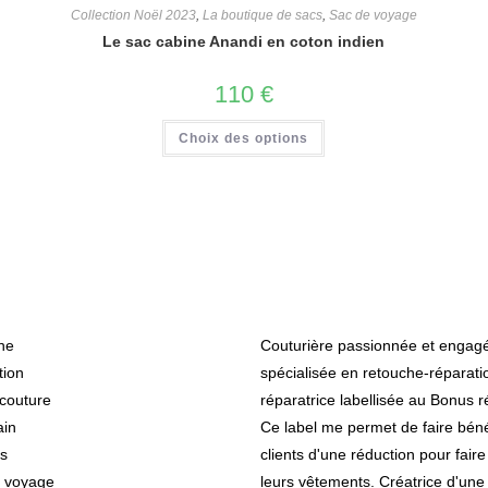
Collection Noël 2023
,
La boutique de sacs
,
Sac de voyage
Le sac cabine Anandi en coton indien
110
€
Choix des options
ries
A propos de
he
Couturière passionnée et engagé
tion
spécialisée en retouche-réparatio
couture
réparatrice labellisée au Bonus r
ain
Ce label me permet de faire béné
s
clients d'une réduction pour faire
e voyage
leurs vêtements. Créatrice d'une 