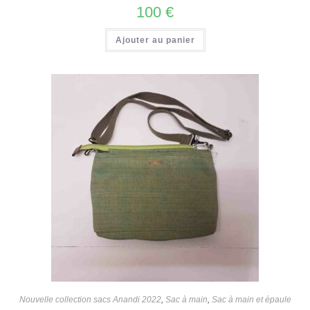
100
€
Ajouter au panier
Nouvelle collection sacs Anandi 2022
,
Sac à main
,
Sac à main et épaule