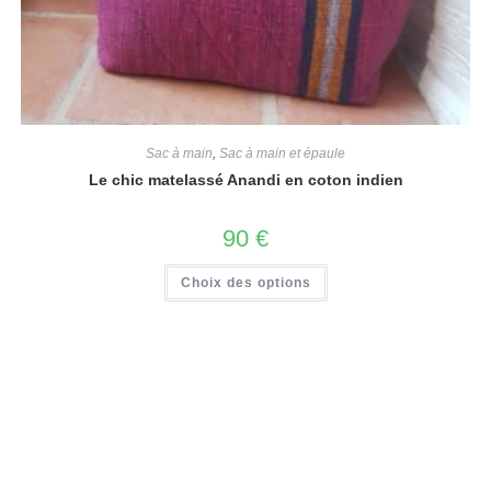
Sac à main
,
Sac à main et épaule
Le chic matelassé Anandi en coton indien
90
€
Choix des options
Informations